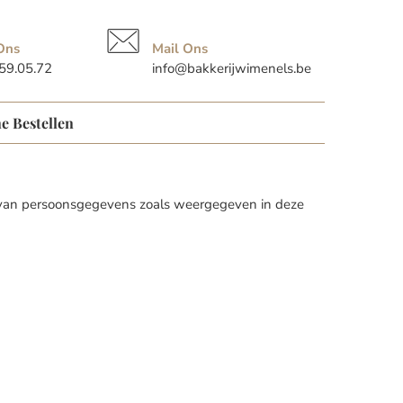
Ons
Mail Ons
59.05.72
info@bakkerijwimenels.be
e Bestellen
g van persoonsgegevens zoals weergegeven in deze