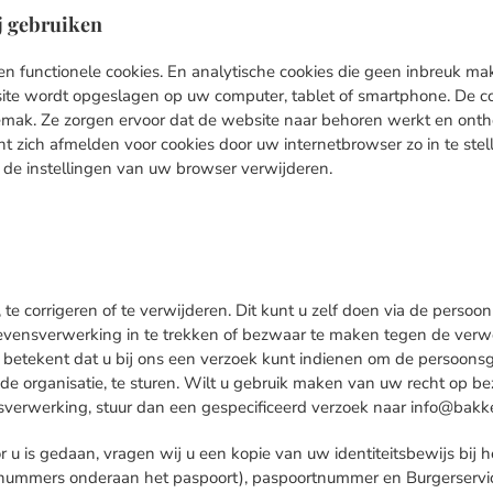
ij gebruiken
n functionele cookies. En analytische cookies die geen inbreuk mak
ite wordt opgeslagen op uw computer, tablet of smartphone. De coo
mak. Ze zorgen ervoor dat de website naar behoren werkt en onth
t zich afmelden voor cookies door uw internetbrowser zo in te ste
ia de instellingen van uw browser verwijderen.
e corrigeren of te verwijderen. Dit kunt u zelf doen via de persoon
vensverwerking in te trekken of bezwaar te maken tegen de verw
 betekent dat u bij ons een verzoek kunt indienen om de persoons
e organisatie, te sturen. Wilt u gebruik maken van uw recht op b
verwerking, stuur dan een gespecificeerd verzoek naar info@bakk
or u is gedaan, vragen wij u een kopie van uw identiteitsbewijs bij
t nummers onderaan het paspoort), paspoortnummer en Burgerserv